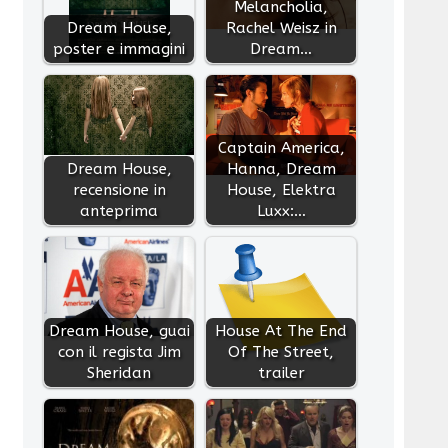
Melancholia,
Dream House,
Rachel Weisz in
poster e immagini
Dream…
Captain America,
Dream House,
Hanna, Dream
recensione in
House, Elektra
anteprima
Luxx:…
Dream House, guai
House At The End
con il regista Jim
Of The Street,
Sheridan
trailer