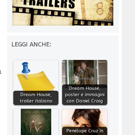
LEGGI ANCHE:
l
Dream House,
Dream House,
poster e immagini
trailer italiano
con Daniel Craig
Penelope Cruz in