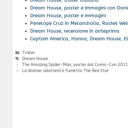
Dream House, poster e immagini con Danie
Dream House, poster e immagini
Penelope Cruz in Melancholia, Rachel We
Dream House, recensione in anteprima
Captain America, Hanna, Dream House, El
Categorie
Trailer
Tag
Dream House
The Amazing Spider-Man, poster dal Comic-Con 201
La Warner adatterà il fumetto The Red Star