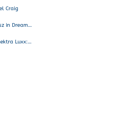
l Craig
isz in Dream…
ektra Luxx:…
1