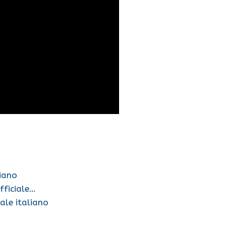
liano
ufficiale…
iale italiano