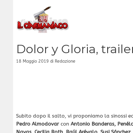
Vai
al
contenuto
Dolor y Gloria, traile
18 Maggio 2019
di
Redazione
Subito dopo il salto, vi proponiamo la sinossi ed 
Pedro Almodovar
con
Antonio Banderas, Penélo
Navas, Cecilia Roth, Raúl Arévalo, Susi Sánchez,