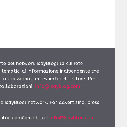
rte del network IsayBlog! la cui rete
i tematici di informazione indipendente che
i appassionati ed esperti del settore. Per
 collaborazioni:
info@isayblog.com
he IsayBlog! network. For advertising, press
yblog.comContattaci:
info@isayblog.com