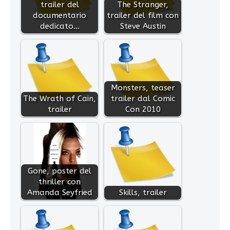
trailer del
The Stranger,
documentario
trailer del film con
dedicato…
Steve Austin
Monsters, teaser
The Wrath of Cain,
trailer dal Comic
trailer
Con 2010
Gone, poster del
thriller con
Amanda Seyfried
Skills, trailer