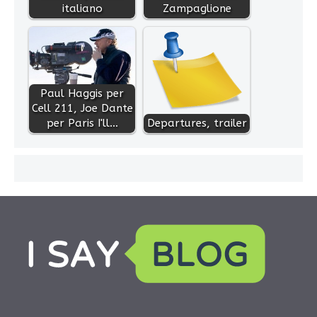
italiano
Zampaglione
Paul Haggis per
Cell 211, Joe Dante
per Paris I'll…
Departures, trailer