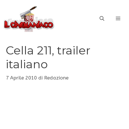
Vai
al
ME
contenuto
Cella 211, trailer
italiano
7 Aprile 2010
di
Redazione