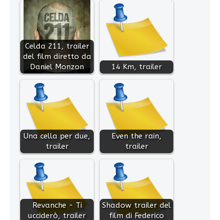
Celda 211, trailer
del film diretto da
Daniel Monzon
14 Km, trailer
Una cella per due,
Even the rain,
trailer
trailer
Revanche - Ti
Shadow trailer del
ucciderò, trailer
film di Federico