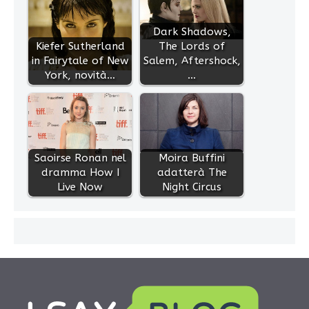
Dark Shadows,
Kiefer Sutherland
The Lords of
in Fairytale of New
Salem, Aftershock,
York, novità…
…
Saoirse Ronan nel
Moira Buffini
dramma How I
adatterà The
Live Now
Night Circus