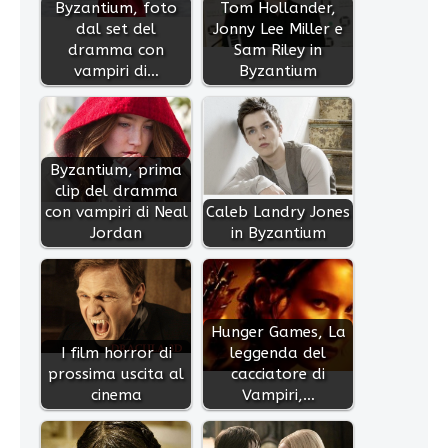
Byzantium, foto
Tom Hollander,
dal set del
Jonny Lee Miller e
dramma con
Sam Riley in
vampiri di…
Byzantium
Byzantium, prima
clip del dramma
con vampiri di Neal
Caleb Landry Jones
Jordan
in Byzantium
Hunger Games, La
I film horror di
leggenda del
prossima uscita al
cacciatore di
cinema
Vampiri,…