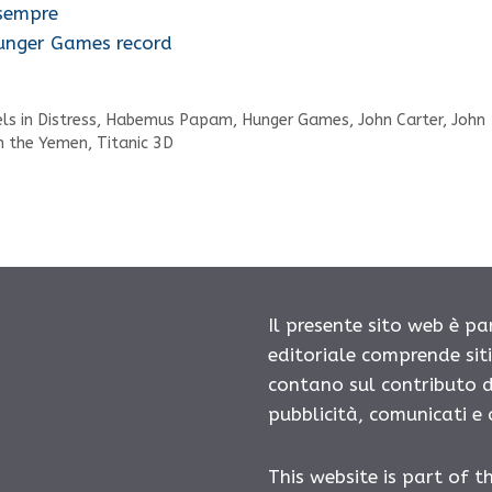
 sempre
unger Games record
s in Distress
,
Habemus Papam
,
Hunger Games
,
John Carter
,
John
in the Yemen
,
Titanic 3D
Il presente sito web è pa
editoriale comprende sit
contano sul contributo d
pubblicità, comunicati e
This website is part of t