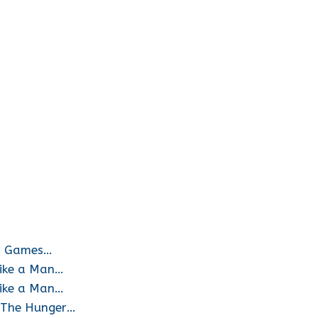
er Games…
Like a Man…
Like a Man…
: The Hunger…