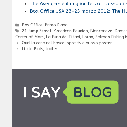
The Avengers è il miglior terzo incasso di
Box Office USA 23-25 marzo 2012: The H
Categorie
Box Office
,
Primo Piano
Tag
21 Jump Street
,
American Reunion
,
Biancaneve
,
Damsel
Carter of Mars
,
La furia dei Titani
,
Lorax
,
Salmon Fishing 
Quella casa nel bosco, spot tv e nuovo poster
Little Birds, trailer