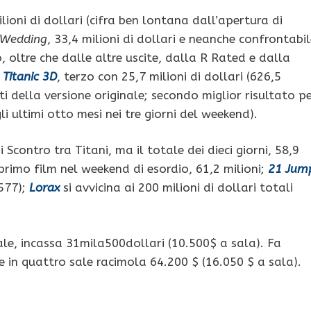
lioni di dollari (cifra ben lontana dall’apertura di
 Wedding
, 33,4 milioni di dollari e neanche confrontabi
o, oltre che dalle altre uscite, dalla R Rated e dalla
e
Titanic 3D
, terzo con 25,7 milioni di dollari (626,5
ti della versione originale; secondo miglior risultato p
li ultimi otto mesi nei tre giorni del weekend).
Scontro tra Titani, ma il totale dei dieci giorni, 58,9
 primo film nel weekend di esordio, 61,2 milioni;
21 Jum
,577);
Lorax
si avvicina ai 200 milioni di dollari totali
 sale, incassa 31mila500dollari (10.500$ a sala). Fa
 in quattro sale racimola 64.200 $ (16.050 $ a sala).