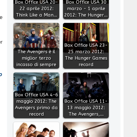
Box Office USA 20-
Box Office USA 30
22 aprile 2012:
marzo - 1 aprile
Think Like a Man…
2012: The Hunger…
le
er
Box Office USA 23-
The Avengers è il
25 marzo 2012:
miglior terzo
The Hunger Games
incasso di sempre
record
p
Box Office USA 4-6
maggio 2012: The
Box Office USA 11-
Avengers primo da
13 maggio 2012:
record
The Avengers,…