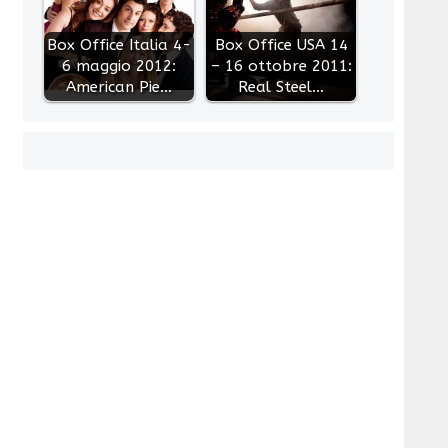
Box Office Italia 4-
Box Office USA 14
6 maggio 2012:
– 16 ottobre 2011:
American Pie…
Real Steel…