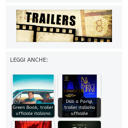
LEGGI ANCHE:
Dilili a Parigi,
Green Book, trailer
trailer italiano
ufficiale italiano
ufficiale