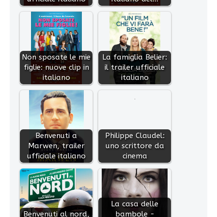
Non sposate le mie
La famiglia Belier:
figlie: nuove clip in
il trailer ufficiale
italiano
italiano
Benvenuti a
Philippe Claudel:
Marwen, trailer
uno scrittore da
ufficiale italiano
cinema
La casa delle
Benvenuti al nord,
bambole -