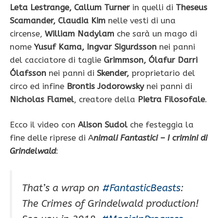
Leta Lestrange, Callum Turner
in quelli di
Theseus
Scamander, Claudia Kim
nelle vesti di una
circense,
William Nadylam
che sarà un mago di
nome
Yusuf Kama, Ingvar Sigurdsson
nei panni
del cacciatore di taglie
Grimmson,
Ólafur Darri
Ólafsson
nei panni di
Skender,
proprietario del
circo ed infine
Brontis Jodorowsky
nei panni di
Nicholas Flamel
, creatore della
Pietra Filosofale
.
Ecco il video con
Alison Sudol
che festeggia la
fine delle riprese di A
nimali Fantastici – I crimini di
Grindelwald
:
That’s a wrap on
#FantasticBeasts
:
The Crimes of Grindelwald production!