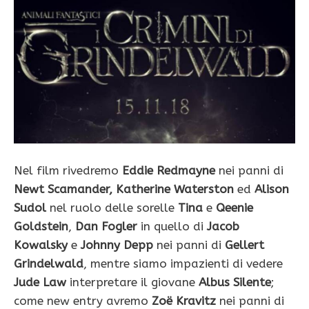
Nel film rivedremo
Eddie Redmayne
nei panni di
Newt Scamander, Katherine Waterston
ed
Alison
Sudol
nel ruolo delle sorelle
Tina
e
Qeenie
Goldstein
,
Dan Fogler
in quello di
Jacob
Kowalsky
e
Johnny Depp
nei panni di
Gellert
Grindelwald
, mentre siamo impazienti di vedere
Jude Law
interpretare il giovane
Albus Silente
;
come new entry avremo
Zoë Kravitz
nei panni di