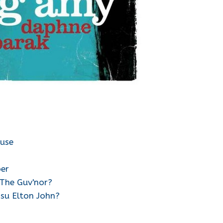
ouse
per
 The Guv'nor?
 su Elton John?