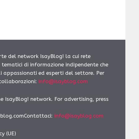
rte del network IsayBlog! la cui rete
i tematici di informazione indipendente che
i appassionati ed esperti del settore. Per
 collaborazioni:
info@isayblog.com
he IsayBlog! network. For advertising, press
yblog.comContattaci:
info@isayblog.com
cy (UE)