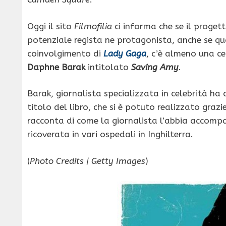
Oggi il sito
Filmofilia
ci informa che se il proge
potenziale regista ne protagonista, anche se q
coinvolgimento di
Lady Gaga
, c’è almeno una ce
Daphne Barak
intitolato
Saving Amy
.
Barak, giornalista specializzata in celebrità h
titolo del libro, che si è potuto realizzato grazi
racconta di come la giornalista l’abbia accomp
ricoverata in vari ospedali in Inghilterra.
(
Photo Credits | Getty Images
)