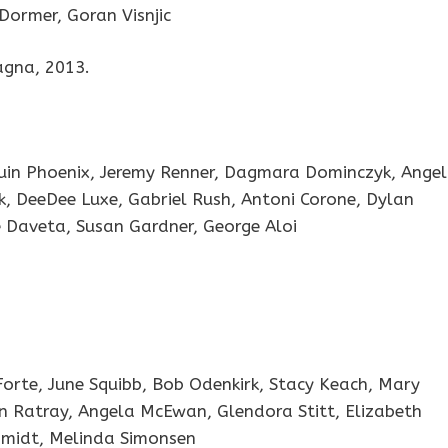
Dormer, Goran Visnjic
agna, 2013.
quin Phoenix, Jeremy Renner, Dagmara Dominczyk, Ange
ok, DeeDee Luxe, Gabriel Rush, Antoni Corone, Dylan
e Daveta, Susan Gardner, George Aloi
Forte, June Squibb, Bob Odenkirk, Stacy Keach, Mary
in Ratray, Angela McEwan, Glendora Stitt, Elizabeth
hmidt, Melinda Simonsen