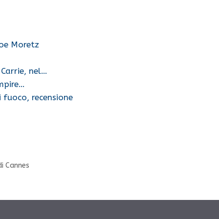
loe Moretz
Carrie, nel…
Empire…
 fuoco, recensione
 di Cannes