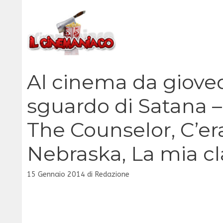
Vai
al
contenuto
Al cinema da gioved
sguardo di Satana –
The Counselor, C’er
Nebraska, La mia c
15 Gennaio 2014
di
Redazione