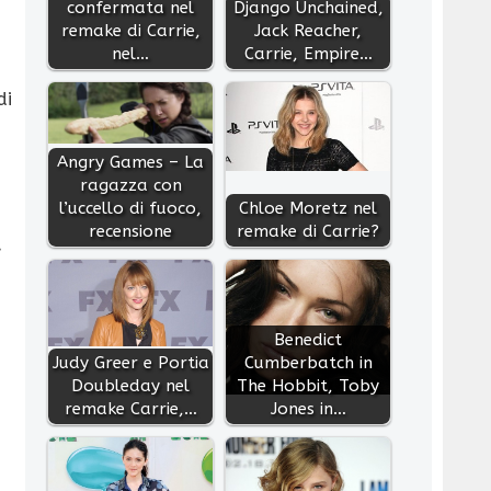
confermata nel
Django Unchained,
remake di Carrie,
Jack Reacher,
nel…
Carrie, Empire…
di
Angry Games – La
ragazza con
l’uccello di fuoco,
Chloe Moretz nel
recensione
remake di Carrie?
,
Benedict
Judy Greer e Portia
Cumberbatch in
Doubleday nel
The Hobbit, Toby
remake Carrie,…
Jones in…