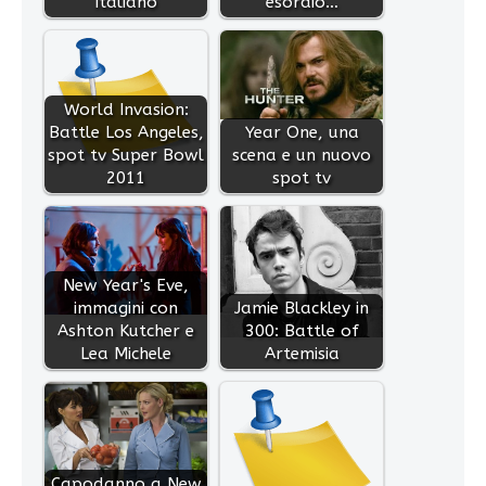
italiano
esordio…
World Invasion:
Battle Los Angeles,
Year One, una
spot tv Super Bowl
scena e un nuovo
2011
spot tv
New Year's Eve,
immagini con
Jamie Blackley in
Ashton Kutcher e
300: Battle of
Lea Michele
Artemisia
Capodanno a New