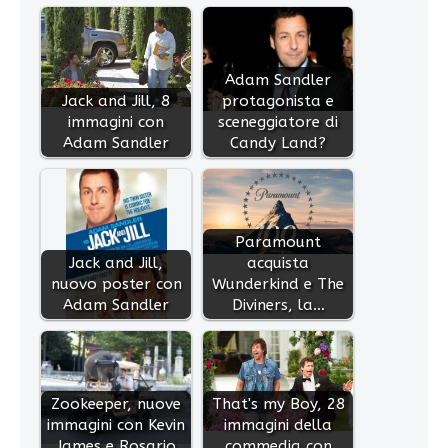
Adam Sandler
Jack and Jill, 8
protagonista e
immagini con
sceneggiatore di
Adam Sandler
Candy Land?
Paramount
Jack and Jill,
acquista
nuovo poster con
Wunderkind e The
Adam Sandler
Diviners, la…
Zookeeper, nuove
That's my Boy, 28
immagini con Kevin
immagini della
James e Rosario
commedia con