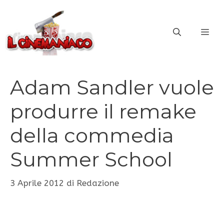
Vai
al
ME
contenuto
Adam Sandler vuole
produrre il remake
della commedia
Summer School
3 Aprile 2012
di
Redazione