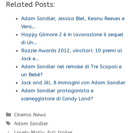
Related Posts:
Adam Sandler, Jessica Biel, Keanu Reeves e
Vera…
Happy Gilmore 2 è in lavorazione il sequel
di Un…
Razzie Awards 2012, vincitori: 10 premi al
Jack e…
Adam Sandler nel remake di Tre Scapoli e
un Bebè?
Jack and Jill, 8 immagini con Adam Sandler
Adam Sandler protagonista e
sceneggiatore di Candy Land?
Categorie
Cinema News
Tag
Adam Sandler
Lovely Molly, full trailer