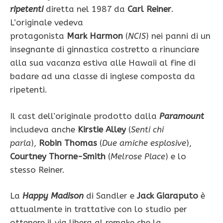
ripetenti
diretta nel 1987 da
Carl Reiner
.
L’originale vedeva
protagonista
Mark Harmon
(
NCIS
) nei panni di un
insegnante di ginnastica costretto a rinunciare
alla sua vacanza estiva alle Hawaii al fine di
badare ad una classe di inglese composta da
ripetenti.
Il cast dell’originale prodotto dalla
Paramount
includeva anche
Kirstie Alley
(
Senti chi
parla
),
Robin Thomas
(
Due amiche esplosive
),
Courtney Thorne-Smith
(
Melrose Place
) e lo
stesso Reiner.
La
Happy Madison
di Sandler e
Jack Giaraputo
è
attualmente in trattative con lo studio per
ottenere il via libera al remake che la