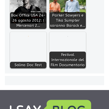
Box Office USA 24-
Parker Sawyers e
26 agosto 2012: I
Tika Sumpter
Mercenari 2…
saranno Barack e…
Festival
Internazionale del
Salina Doc Fest
Film Documentario