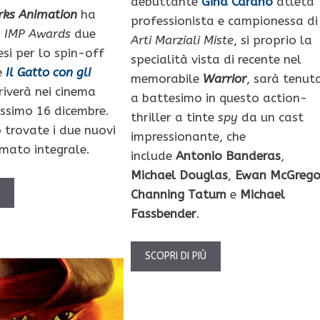
debuttante
Gina Carano
atleta
ks Animation
ha
professionista e campionessa di
a
IMP Awards
due
Arti Marziali Miste
, si proprio la
esi per lo spin-off
specialità vista di recente nel
e
Il Gatto con gli
memorabile
Warrior
, sarà tenut
riverà nei cinema
a battesimo in questo action-
rossimo 16 dicembre.
thriller a tinte
spy
da un cast
 trovate i due nuovi
impressionante, che
rmato integrale.
include
Antonio Banderas
,
Michael Douglas
,
Ewan McGrego
Ù
Channing Tatum
e
Michael
Fassbender
.
SCOPRI DI PIÙ