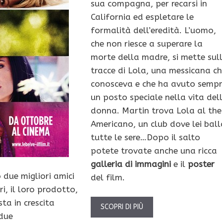
sua compagna, per recarsi in
California ed espletare le
formalità dell’eredità. L’uomo,
che non riesce a superare la
morte della madre, si mette sul
tracce di Lola, una messicana c
conosceva e che ha avuto sempr
un posto speciale nella vita del
donna. Martin trova Lola al the
Americano, un club dove lei ball
tutte le sere…Dopo il salto
potete trovate anche una ricca
galleria di immagini
e il
poster
 due migliori amici
del film.
i, il loro prodotto,
ta in crescita
SCOPRI DI PIÙ
 due