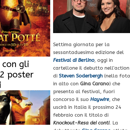
Settima giornata per la
sessantaduesima edizione del
Festival di Berlino
, oggi in
 con gli
cartellone il debutto nell’action
 2 poster
di
Steven Soderbergh
(nella fot
i
in alto con
Gina Carano
) che
presenta al festival, fuori
concorso il suo
Haywire
, che
uscirà in Italia il prossimo 24
febbraio con il titolo di
Knockout-Resa dei conti
. La