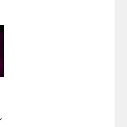
r
f
k