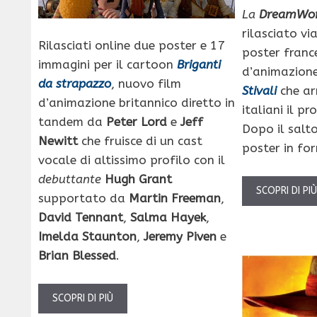
La
DreamWor
rilasciato vi
Rilasciati online due poster e 17
poster franc
immagini per il cartoon
Briganti
d’animazion
da strapazzo
, nuovo film
Stivali
che ar
d’animazione britannico diretto in
italiani il p
tandem da
Peter Lord
e
Jeff
Dopo il salto
Newitt
che fruisce di un cast
poster in fo
vocale di altissimo profilo con il
debuttante
Hugh Grant
SCOPRI DI PI
supportato da
Martin Freeman
,
David Tennant
,
Salma Hayek
,
Imelda Staunton
,
Jeremy Piven
e
Brian Blessed
.
SCOPRI DI PIÙ