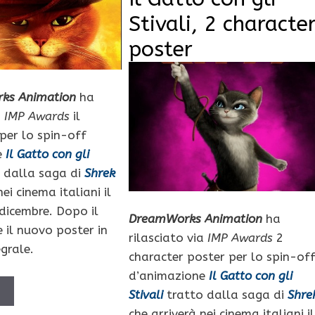
Stivali, 2 characte
poster
ks Animation
ha
a
IMP Awards
il
per lo spin-off
e
Il Gatto con gli
 dalla saga di
Shrek
ei cinema italiani il
dicembre. Dopo il
DreamWorks Animation
ha
 il nuovo poster in
rilasciato via
IMP Awards
2
grale.
character poster per lo spin-of
d’animazione
Il Gatto con gli
Ù
Stivali
tratto dalla saga di
Shre
che arriverà nei cinema italiani il