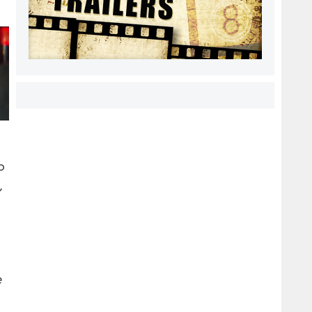
o
,
e