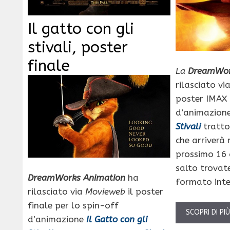
Il gatto con gli
stivali, poster
finale
La
DreamWor
rilasciato vi
poster IMAX 
d’animazion
Stivali
tratto
che arriverà n
prossimo 16 
salto trovate
DreamWorks Animation
ha
formato inte
rilasciato via
Movieweb
il poster
finale per lo spin-off
SCOPRI DI PI
d’animazione
Il Gatto con gli