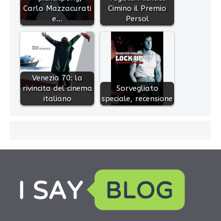
Carlo Mazzacurati
Cimino il Premio
e…
Persol
Venezia 70: la
rivincita del cinema
Sorvegliato
italiano
speciale, recensione