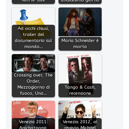
Kim Ki-duk
undicesimo giorno
Ad occhi chiusi,
trailer del
documentario sul
Maria Schneider è
mondo…
morta
Crossing over, The
Order,
Mezzogiorno di
Tango & Cash,
fuoco, Una…
recensione
Venezia 2011:
Venezia 2012, al
Apichatpong,
regista Michael