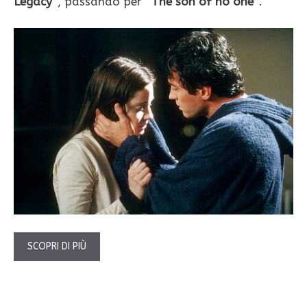
Legacy”
, passando per
“The son of no one”
.
SCOPRI DI PIÙ