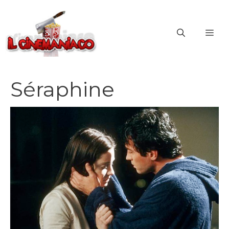
Vai
al
ME
contenuto
Séraphine