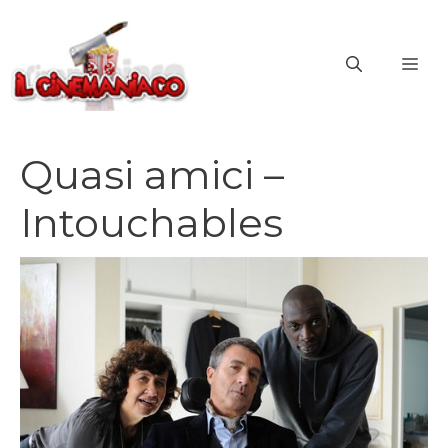
Vai
al
ME
contenuto
Quasi amici –
Intouchables