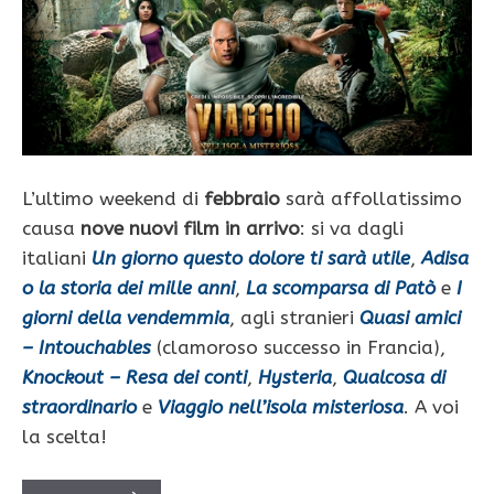
L’ultimo weekend di
febbraio
sarà affollatissimo
causa
nove nuovi film in arrivo
: si va dagli
italiani
Un giorno questo dolore ti sarà utile
,
Adisa
o la storia dei mille anni
,
La scomparsa di Patò
e
I
giorni della vendemmia
, agli stranieri
Quasi amici
– Intouchables
(clamoroso successo in Francia),
Knockout – Resa dei conti
,
Hysteria
,
Qualcosa di
straordinario
e
Viaggio nell’isola misteriosa
. A voi
la scelta!