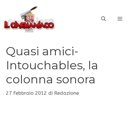
Vai
al
ME
contenuto
Quasi amici-
Intouchables, la
colonna sonora
27 Febbraio 2012
di
Redazione