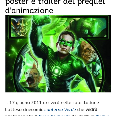
poster e trailer del prequel
d’animazione
Il 17 giugno 2011 arriverà nelle sale italiane
l’atteso cinecomic
Lanterna Verde
che
vedrà