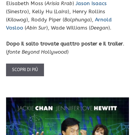
Elisabeth Moss (
Arisia Rrab
)
Jason Isaacs
(Sinestro), Kelly Hu (
Laira
), Henry Rollins
(
Kilowog
), Roddy Piper (
Bolphunga
),
Arnold
Vosloo
(
Abin Sur
), Wade Williams (
Deegan
).
Dopo il salto trovate quattro poster e il trailer
.
(
fonte Beyond Hollywood
)
SCOPRI DI PIÙ