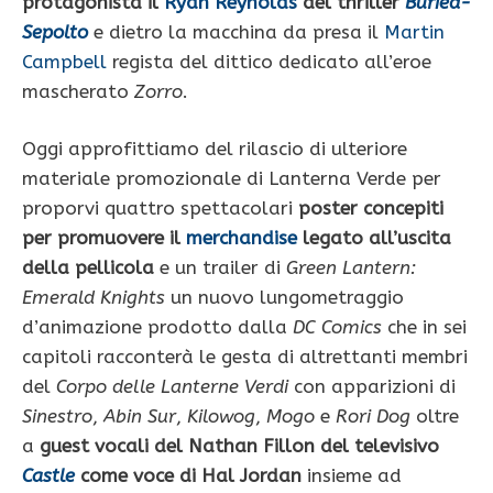
protagonista il
Ryan Reynolds
del thriller
Buried-
Sepolto
e dietro la macchina da presa il
Martin
Campbell
regista del dittico dedicato all’eroe
mascherato
Zorro
.
Oggi approfittiamo del rilascio di ulteriore
materiale promozionale di Lanterna Verde per
proporvi quattro spettacolari
poster concepiti
per promuovere il
merchandise
legato all’uscita
della pellicola
e un trailer di
Green Lantern:
Emerald Knights
un nuovo lungometraggio
d’animazione prodotto dalla
DC Comics
che in sei
capitoli racconterà le gesta di altrettanti membri
del
Corpo delle Lanterne Verdi
con apparizioni di
Sinestro
,
Abin Sur
,
Kilowog
,
Mogo
e
Rori Dog
oltre
a
guest vocali del Nathan Fillon del televisivo
Castle
come
voce di Hal Jordan
insieme ad