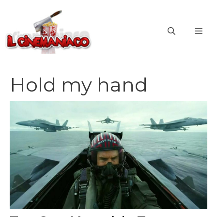
Vai
al
ME
contenuto
Hold my hand