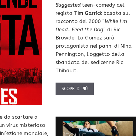
Suggested
teen-comedy del
regista
Tim Garrick
basata sul
racconto del 2000 “
While I’m
Dead…Feed the Dog
” di
Ric
Browde. La Gomez sarà
protagonista nei panni di Nina
Pennington, l’oggetto della
sbandata del sedicenne Ric
Thibault.
SCOPRI DI PIÙ
le da scartare a
 un virus misterioso
 infezione mondiale,