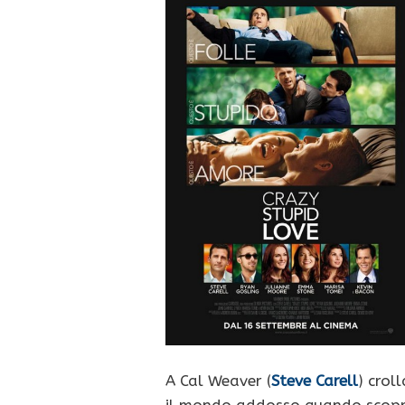
A Cal Weaver (
Steve Carell
) croll
il mondo addosso quando scop