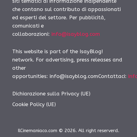
siti tematici di informazione indipendente
che contano sul contributo di appassionati
ed esperti del settore. Per pubblicità,
comunicati e
collaborazioni:
info@isayblog.com
This website is part of the IsayBlog!
network. For advertising, press releases and
other
opportunities: info@isayblog.comContattaci:
inf
Dichiarazione sulla Privacy (UE)
Cookie Policy (UE)
IlCinemaniaco.com © 2026. All right reserverd.