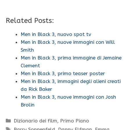
Related Posts:
Men in Black 3, nuovo spot tv
Men in Black 3, nuove immagini con Will
Smith
Men in Black 3, prima immagine di Jemaine
Clement
Men in Black 3, primo teaser poster
Men in Black 3, immagini degli alieni creati
da Rick Baker
Men in Black 3, nuove immagini con Josh
Brolin
Categorie
Dizionario dei film
,
Primo Piano
Tag
Barry Sonnenfeld
,
Danny Elfman
,
Emma