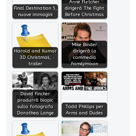
Anne Fletcher
Final Destination 5,
dirigerà The Fight
nuove immagini
Before Christmas
Mike Binder
Harold and Kumar
dirigerà la
3D Christmas,
commedia
trailer
Familymoon
David Fincher
produrrà biopic
sulla fotografa
Todd Phillips per
Dorothea Lange
Arms and Dudes