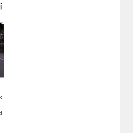
i
:
l
di