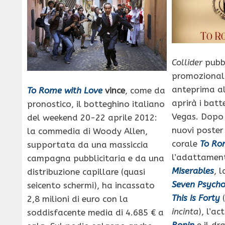
Collider
pubbb
promozionali
anteprima a
To Rome with Love
vince
, come da
aprirà i bat
pronostico, il botteghino italiano
Vegas. Dopo 
del weekend 20-22 aprile 2012:
nuovi poster
la commedia di Woody Allen,
corale
To Ro
supportata da una massiccia
l’adattamen
campagna pubblicitaria e da una
Miserables
, 
distribuzione capillare (quasi
Seven Psych
seicento schermi), ha incassato
This is Forty
(
2,8 milioni di euro con la
incinta
), l’a
soddisfacente media di 4.685 € a