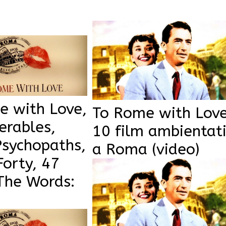
e with Love,
To Rome with Love
erables,
10 film ambientat
Psychopaths,
a Roma (video)
Forty, 47
The Words: