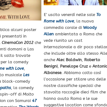
E’ uscito venerdì nelle sale
To
Rome with Love
, la nuova
commedia corale di
Woody
lica alcuni poster
Allen
ambientata a Roma che
 presentati in
vede riunito un cast
l
CinemaCon 2012
che
internazionale a dir poco stella
tenti domani a Las
che include oltre allo stesso All
il salto trovate
anche
Alec Baldwin
,
Roberto
 per la comedy
Benigni
,
Penelope Cruz
e
Antoni
me with Love
,
Albanese
. Abbiamo colto così
to musicale
Les
l’occasione per stilare una delle
la black-comedy
nostre classifiche speciali che
opaths
, la comedy
stavolta raccoglie dieci film che
spin-off di
Molto
hanno avuto Roma e le sue
ction con Samurai
47
suggestive location come sfond