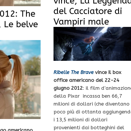
vince, La Leggend
del Cacciatore di
2012: The
Vampiri male
 Le belve
Ribelle The Brave
vince il box
office americano del 22-24
giugno 2012
: il film d’animazion
della Pixar incassa ben 66,7
milioni di dollari (che diventano
poco più di ottanta aggiungend
i 13,5 milioni di dollari
provenienti dai botteghini del
ngo americano
,