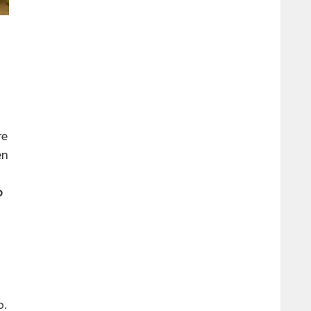
re
en
o
o.