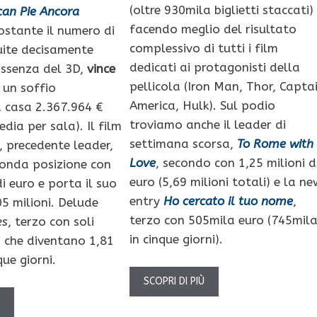
(oltre 930mila biglietti staccati)
can Pie Ancora
facendo meglio del risultato
ostante il numero di
complessivo di tutti i film
buite decisamente
dedicati ai protagonisti della
’assenza del 3D,
vince
pellicola (Iron Man, Thor, Capta
 un soffio
America, Hulk). Sul podio
 casa 2.367.964 €
troviamo anche il leader di
edia per sala). Il film
settimana scorsa,
To Rome with
, precedente leader,
Love
, secondo con 1,25 milioni d
conda posizione con
euro (5,69 milioni totali) e la ne
di euro e porta il suo
entry
Ho cercato il tuo nome
,
05 milioni. Delude
terzo con 505mila euro (745mil
es
, terzo con soli
in cinque giorni).
 che diventano 1,81
que giorni.
SCOPRI DI PIÙ
Ù