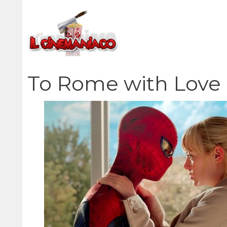
Vai
al
contenuto
To Rome with Love