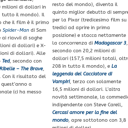
resto del mondo), diventa il
milioni di dollari in
quinto miglior debutto di sempr
 tutto il mondo). Il
per la Pixar (tredicesimo film su
che il film è il primo
tredici ad aprire in prima
mo
Spider-Man
di Sam
posizione) e stacca nettamente
 ai riavvii di saghe
la concorrenza di
Madagascar 3
,
ioni di dollari) e X-
secondo con 20,2 milioni di
oni di dollari). Alle
dollari (157,5 milioni totali, oltr
o
Ted
, secondo con
208 in tutto il mondo), e
La
Ribelle – The Brave
,
leggenda del Cacciatore di
 Con il risultato del
Vampiri
, terzo con solamente
o quest’anno a
16,5 milioni di dollari. L’altra
ionale (ci ha messo
novità settimanale, la commedi
indipendente con Steve Carell,
Cercasi amore per la fine del
mondo
, apre sottotono con 3,8
milioni di dollari.