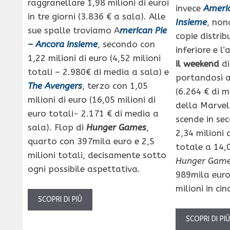
raggranellare 1,98 milioni di euroi
invece
Ameri
in tre giorni (3.836 € a sala). Alle
Insieme
, non
sue spalle troviamo A
merican Pie
copie distri
– Ancora insieme
, secondo con
inferiore e l
1,22 milioni di euro (4,52 milioni
il weekend
di
totali – 2.980€ di media a sala) e
portandosi a
The Avengers
, terzo con 1,05
(6.264 € di m
milioni di euro (16,05 milioni di
della Marvel
euro totali- 2.171 € di media a
scende in se
sala). Flop di
Hunger Games
,
2,34 milioni 
quarto con 397mila euro e 2,5
totale a 14,
milioni totali, decisamente sotto
Hunger Gam
ogni possibile aspettativa.
989mila euro
milioni in cin
SCOPRI DI PIÙ
SCOPRI DI PI