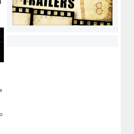
a
e
o