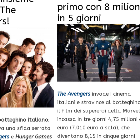
primo con 8 milion
 The
in 5 giorni
rs!
The Avengers
invade i cinema
italiani e stravince al botteghino
il film dei supereroi della Marve
incassa in tre giorni 4,75 milioni 
botteghino italiano
:
euro (7.010 euro a sala), che
va una sfida serrata
diventano 8,15 in cinque giorni
gers
e
Hunger Games