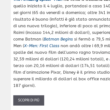
quello iniziato il 4 luglio, portandosi a casa 140 
sei giorni (65 da venerdì a domenica; oltre 341 in
risultato è buono (infatti è già stato annunciato 
di una nuova trilogia), inferiore di poco al pri
Raimi (incasso 144,2 milioni di dollari), superiore
come Batman (
Batman Begins
si fermò a 79,5 mil
Men (
X-Men: First Class
non andò oltre i 69,9 mili
spalle del nuovo film dell’uomo ragno troviam
32,59 milioni di dollari (120,24 milioni totali), e
terzo con 20,16 milioni di dollari (174,51 totali).
film d’animazione Pixar, Disney è il primo studi
superare il miliardo di dollari al box office naz
187 giorni).
SCOPRI DI PIÙ