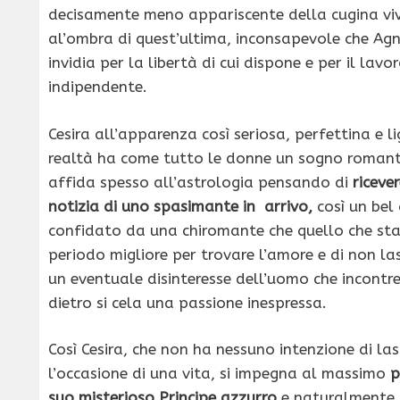
decisamente meno appariscente della cugina v
al’ombra di quest’ultima, inconsapevole che Agne
invidia per la libertà di cui dispone e per il lavo
indipendente.
Cesira all’apparenza così seriosa, perfettina e li
realtà ha come tutto le donne un sogno romanti
affida spesso all’astrologia pensando di
riceve
notizia di uno spasimante in arrivo,
così un bel 
confidato da una chiromante che quello che sta 
periodo migliore per trovare l’amore e di non la
un eventuale disinteresse dell’uomo che incontre
dietro si cela una passione inespressa.
Così Cesira, che non ha nessuno intenzione di la
l’occasione di una vita, si impegna al massimo
p
suo misterioso Principe azzurro
e naturalmente n