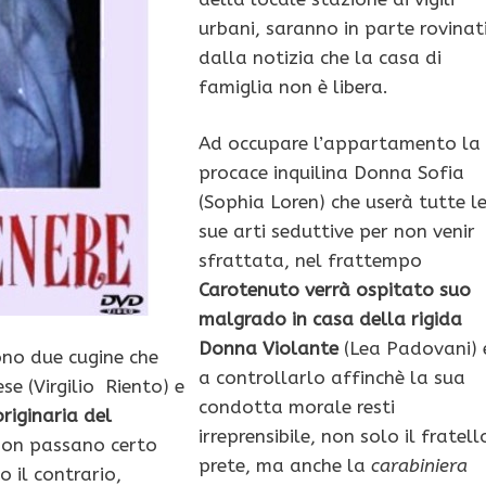
urbani, saranno in parte rovinat
dalla notizia che la casa di
famiglia non è libera.
Ad occupare l’appartamento la
procace inquilina Donna Sofia
(Sophia Loren) che userà tutte l
sue arti seduttive per non venir
sfrattata, nel frattempo
Carotenuto verrà ospitato suo
malgrado in casa della rigida
Donna Violante
(Lea Padovani) 
ono due cugine che
a controllarlo affinchè la sua
e (Virgilio Riento) e
condotta morale resti
riginaria del
irreprensibile, non solo il fratell
 non passano certo
prete, ma anche la
carabiniera
 il contrario,