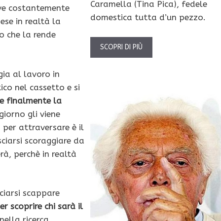
Caramella (Tina Pica), fedele
ive costantemente
domestica tutta d’un pezzo.
se in realtà la
ro che la rende
SCOPRI DI PIÙ
gia al lavoro in
co nel cassetto e si
re finalmente la
giorno gli viene
per attraversare è il
sciarsi scoraggiare da
rà, perchè in realtà
sciarsi scappare
er scoprire chi sarà il
ella ricerca