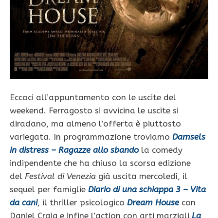
Eccoci all’appuntamento con le uscite del
weekend. Ferragosto si avvicina le uscite si
diradano, ma almeno l’offerta è piuttosto
variegata. In programmazione troviamo
Damsels
in distress – Ragazze allo sbando
la comedy
indipendente che ha chiuso la scorsa edizione
del
Festival di Venezia
già uscita mercoledì, il
sequel per famiglie
Diario di una schiappa 3 – Vita
da cani
, il thriller psicologico
Dream House
con
Daniel Craig e infine l’action con arti marziali
La