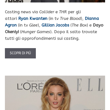
Casting news via
Collider
e
THR
per gli
attori
Ryan Kwanten
(in tv
True Blood
),
Dianna
Agron
(in tv
Glee
),
Gillian Jacobs
(
The Box
) e
Dayo
Okeniyi
(
Hunger Games
). Dopo il salto trovate
tutti gli approfondimenti sui casting.
SCOPRI DI PIÙ