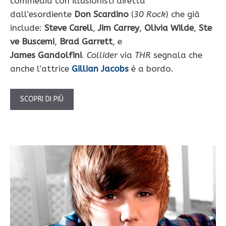
commedia con illusionisti diretta
dall’esordiente
Don Scardino
(
30 Rock
) che già
include:
Steve Carell
,
Jim Carrey
,
Olivia Wilde
,
Ste
ve Buscemi
,
Brad Garrett
, e
James Gandolfini
.
Collider
via
THR
segnala che
anche l’attrice
Gillian Jacobs
è a bordo.
SCOPRI DI PIÙ