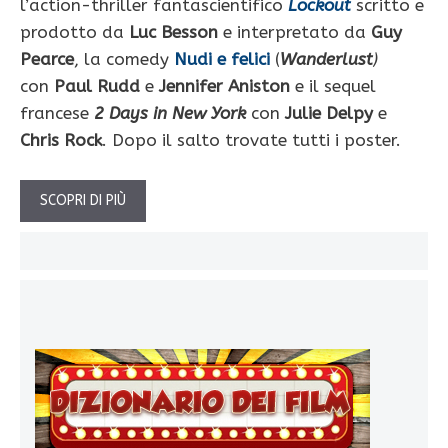
l’action-thriller fantascientifico
Lockout
scritto e
prodotto da
Luc Besson
e interpretato da
Guy
Pearce
, la comedy
Nudi e felici
(
Wanderlust
)
con
Paul Rudd
e
Jennifer Aniston
e il sequel
francese
2 Days in New York
con
Julie Delpy
e
Chris Rock
. Dopo il salto trovate tutti i poster.
SCOPRI DI PIÙ