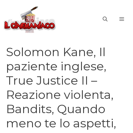
Vai
al
ME
contenuto
Solomon Kane, Il
paziente inglese,
True Justice II –
Reazione violenta,
Bandits, Quando
meno te lo aspetti,