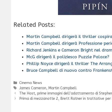
Related Posts:
Martin Campbell dirigerà il thriller cospi
Martin Campbell dirigerà Professione per
Richard Jenkins e Cameron Bright nel dr
McG dirigerà il poliziesco Puzzle Palace?
Phillip Noyce dirigerà il thriller The Arra
Bruce Campbell di nuovo contro Frankenst
Categorie
Cinema News
Tag
James Cameron
,
Martin Campbell
The Host, prime immagini dell’adattamento di Stephe
Prima di mezzanotte 2, Brett Ratner in trattative per 