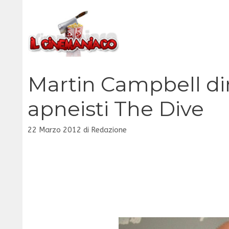
Vai
al
contenuto
Martin Campbell di
apneisti The Dive
22 Marzo 2012
di
Redazione