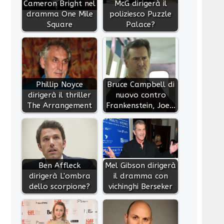
Cameron Bright nel
McG dirigerà il
dramma One Mile
poliziesco Puzzle
Square
Palace?
Phillip Noyce
Bruce Campbell di
dirigerà il thriller
nuovo contro
The Arrangement
Frankenstein, Joe…
Ben Affleck
Mel Gibson dirigerà
dirigerà L'ombra
il dramma con
dello scorpione?
vichinghi Berseker