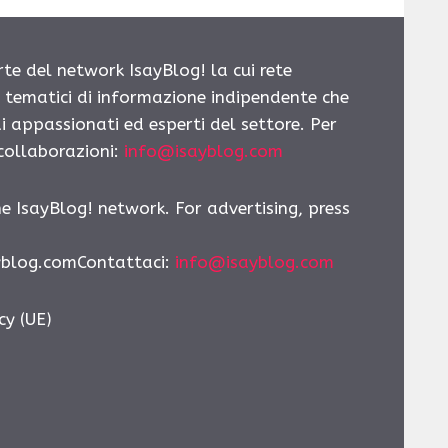
rte del network IsayBlog! la cui rete
i tematici di informazione indipendente che
i appassionati ed esperti del settore. Per
 collaborazioni:
info@isayblog.com
he IsayBlog! network. For advertising, press
yblog.comContattaci:
info@isayblog.com
cy (UE)