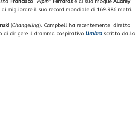
ista
Francisco “
Pipin
” Ferraras
e di sua moglie
Audrey
di migliorare il suo record mondiale di 169.986 metri.
nski
(
Changeling
). Campbell ha recentemente diretto
o di dirigere il dramma cospirativo
Umbra
scritto dallo