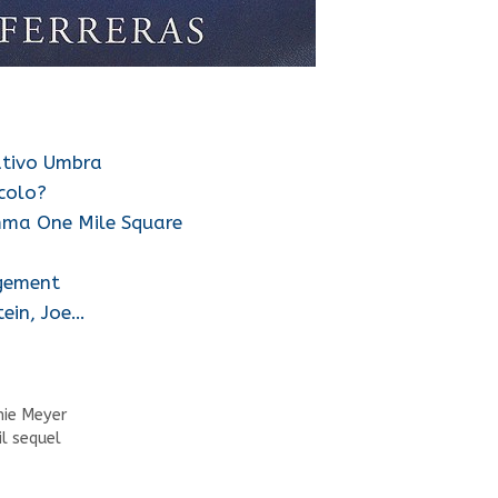
rativo Umbra
icolo?
amma One Mile Square
ngement
ein, Joe…
nie Meyer
il sequel