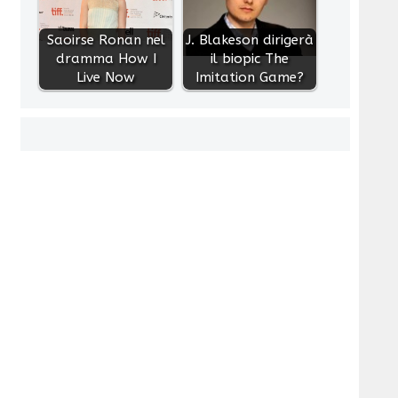
Saoirse Ronan nel
J. Blakeson dirigerà
dramma How I
il biopic The
Live Now
Imitation Game?