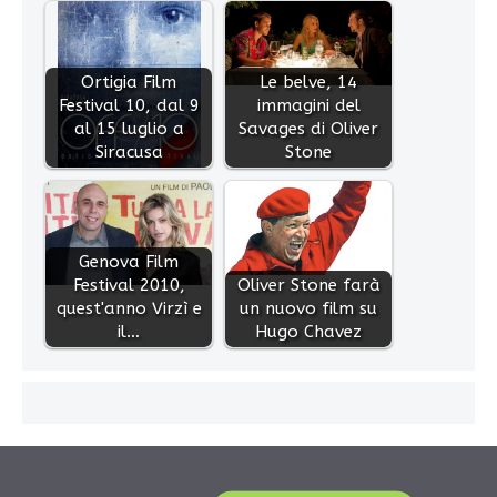
Ortigia Film
Le belve, 14
Festival 10, dal 9
immagini del
al 15 luglio a
Savages di Oliver
Siracusa
Stone
Genova Film
Festival 2010,
Oliver Stone farà
quest'anno Virzì e
un nuovo film su
il…
Hugo Chavez