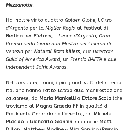
Mezzanotte
.
Ha inoltre vinto quattro
Golden Globe
, l’
Orso
d’Argento
per la
Miglior Regia
al
Festival di
Berlino
per
Platoon,
il
Leone d’Argento
,
Gran
Premio della Giuria alla Mostra del Cinema di
Venezia
per
Natural Born Killers
, due
Directors
Guild of America Award
, un
Premio BAFTA
e due
Independent Spirit Awards
.
Nel corso degli anni, i più grandi volti del cinema
italiano hanno fatto tappa alla manifestazione
calabrese, da
Mario Monicelli
a
Ettore Scola
(che
troviamo al
Magna Graecia FF
in qualità di
Presidente Onorario dell’evento), da
Michele
Placido
a
Giancarlo Giannini
ma anche
Matt
Dillon, Matthew Modine
e
Mira Sorvino
(
Premio