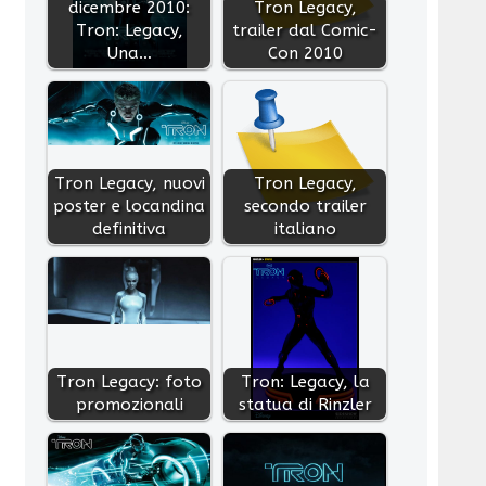
dicembre 2010:
Tron Legacy,
Tron: Legacy,
trailer dal Comic-
Una…
Con 2010
Tron Legacy, nuovi
Tron Legacy,
poster e locandina
secondo trailer
definitiva
italiano
Tron Legacy: foto
Tron: Legacy, la
promozionali
statua di Rinzler