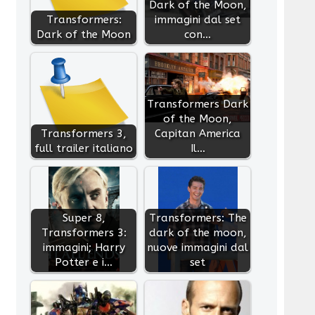
Dark of the Moon,
Transformers:
immagini dal set
Dark of the Moon
con…
Transformers Dark
of the Moon,
Transformers 3,
Capitan America
full trailer italiano
Il…
Super 8,
Transformers: The
Transformers 3:
dark of the moon,
immagini; Harry
nuove immagini dal
Potter e i…
set