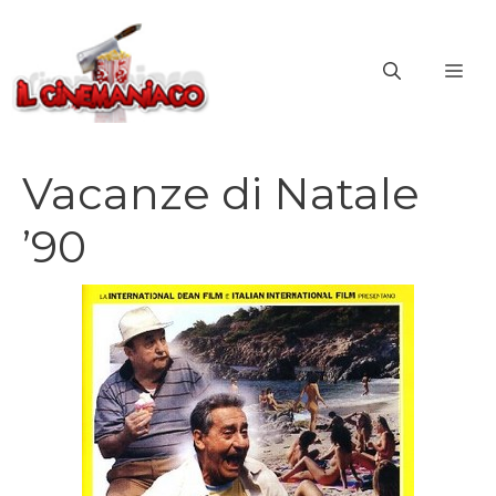
Vai
al
ME
contenuto
Vacanze di Natale
’90