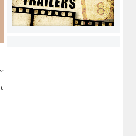
er
!
).