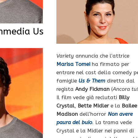
ommedia Us
Variety
annuncia che l’attrice
Marisa Tomei
ha firmato per
entrare nel cast della comedy p
famiglie
Us & Them
diretta dal
regista
Andy Fickman
(
Ancora tu
Il film vede già reclutati
Billy
Crystal
,
Bette Midler
e la
Bailee
Madison
dell’horror
Non avere
paura del buio
. La trama vede
Crystal e la Midler nei panni di