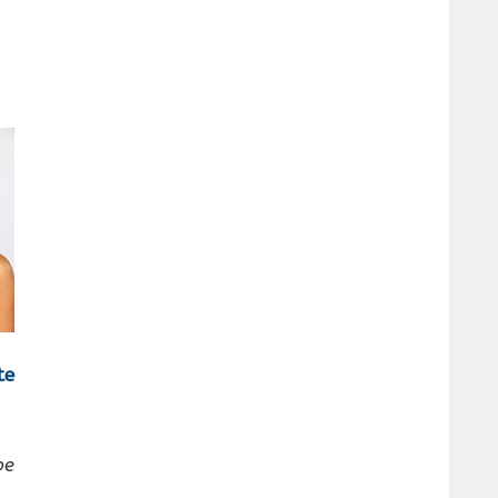
te
be
o