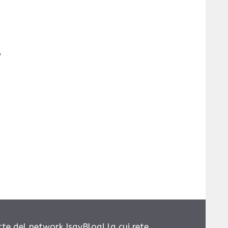
o
rte del network IsayBlog! la cui rete