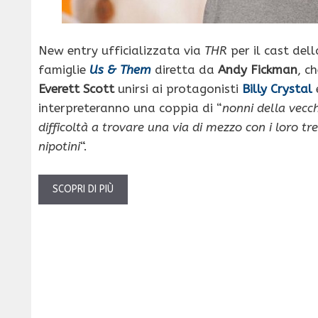
New entry ufficializzata via
THR
per il cast del
famiglie
Us & Them
diretta da
Andy Fickman
, c
Everett Scott
unirsi ai protagonisti
Billy Crystal
interpreteranno una coppia di “
nonni della vecc
difficoltà a trovare una via di mezzo con i loro tr
nipotini
“.
SCOPRI DI PIÙ