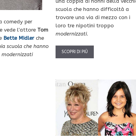
una coppia di nonni della vecch
scuola che hanno difficoltà a
trovare una via di mezzo con i
la comedy per
loro tre nipotini troppo
he vede l’attore
Tom
modernizzati
.
e
Bette Midler
che
hia scuola che hanno
SCOPRI DI PIÙ
e modernizzati