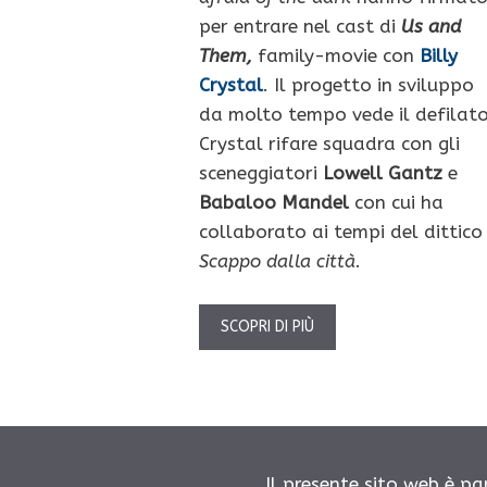
per entrare nel cast di
Us and
Them,
family-movie con
Billy
Crystal
. Il progetto in sviluppo
da molto tempo vede il defilat
Crystal rifare squadra con gli
sceneggiatori
Lowell Gantz
e
Babaloo Mandel
con cui ha
collaborato ai tempi del dittico
Scappo dalla città
.
SCOPRI DI PIÙ
Il presente sito web è pa