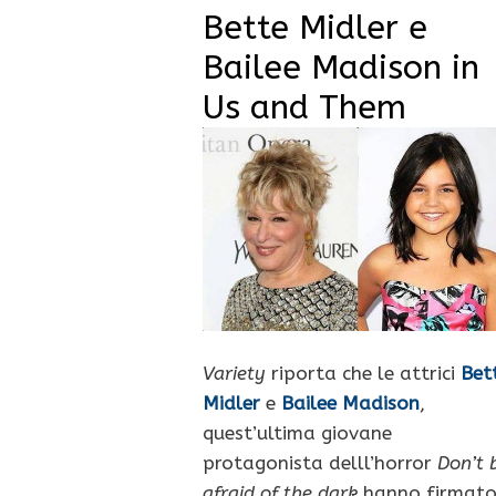
Bette Midler e
Bailee Madison in
Us and Them
Variety
riporta che le attrici
Bet
Midler
e
Bailee Madison
,
quest’ultima giovane
protagonista delll’horror
Don’t 
afraid of the dark
hanno firmat