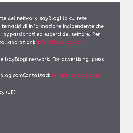
rte del network IsayBlog! la cui rete
i tematici di informazione indipendente che
i appassionati ed esperti del settore. Per
 collaborazioni:
info@isayblog.com
he IsayBlog! network. For advertising, press
yblog.comContattaci:
info@isayblog.com
cy (UE)