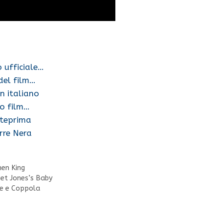
o ufficiale…
 del film…
in italiano
vo film…
nteprima
rre Nera
en King
et Jones’s Baby
we e Coppola