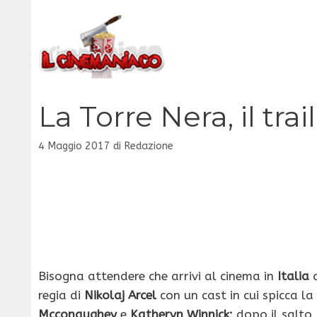
Vai
al
contenuto
La Torre Nera, il trail
4 Maggio 2017
di
Redazione
Bisogna attendere che arrivi al cinema in
Italia
d
regia di
Nikolaj Arcel
con un cast in cui spicca l
Mcconaughey
e
Katheryn Winnick;
dopo il salto,