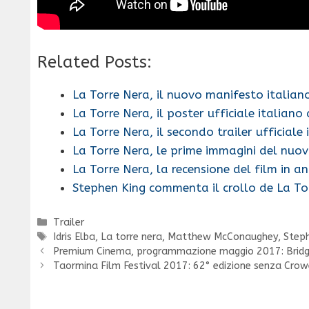
Related Posts:
La Torre Nera, il nuovo manifesto italian
La Torre Nera, il poster ufficiale italiano
La Torre Nera, il secondo trailer ufficiale 
La Torre Nera, le prime immagini del nuo
La Torre Nera, la recensione del film in a
Stephen King commenta il crollo de La To
Categorie
Trailer
Tag
Idris Elba
,
La torre nera
,
Matthew McConaughey
,
Steph
Premium Cinema, programmazione maggio 2017: Bridg
Taormina Film Festival 2017: 62° edizione senza Cro