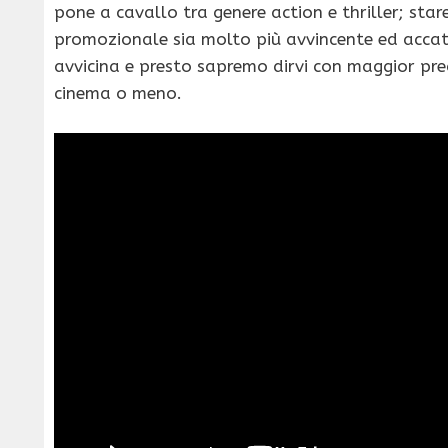
pone a cavallo tra genere action e thriller; star
promozionale sia molto più avvincente ed accatti
avvicina e presto sapremo dirvi con maggior pre
cinema o meno.