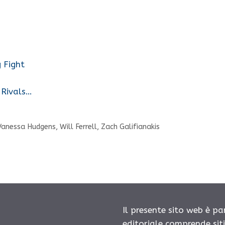
 Fight
 Rivals…
Vanessa Hudgens
,
Will Ferrell
,
Zach Galifianakis
Il presente sito web è pa
editoriale comprende sit