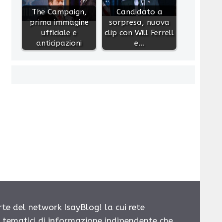
The Campaign,
Candidato a
prima immagine
sorpresa, nuova
ufficiale e
clip con Will Ferrell
anticipazioni
e…
rte del network IsayBlog! la cui rete
i tematici di informazione indipendente che