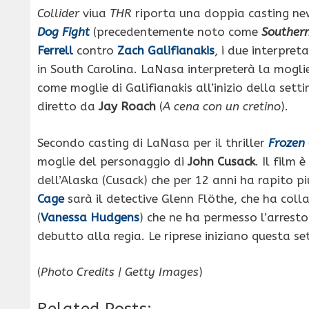
Collider
viua
THR
riporta una doppia casting new
Dog Fight
(precedentemente noto come
Southern
Ferrell
contro
Zach Galifianakis
, i due interpret
in South Carolina. LaNasa interpreterà la moglie
come moglie di Galifianakis all’inizio della set
diretto da
Jay Roach
(
A cena con un cretino
).
Secondo casting di LaNasa per il thriller
Frozen
moglie del personaggio di
John Cusack
. Il film
dell’Alaska (Cusack) che per 12 anni ha rapito p
Cage
sarà il detective Glenn Flöthe, che ha colla
(
Vanessa Hudgens
) che ne ha permesso l’arrest
debutto alla regia. Le riprese iniziano questa s
(
Photo Credits | Getty Images
)
Related Posts: