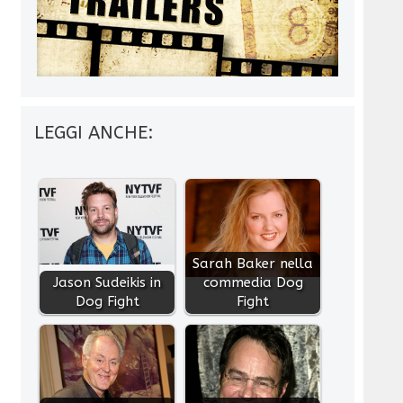
LEGGI ANCHE:
Sarah Baker nella
Jason Sudeikis in
commedia Dog
Dog Fight
Fight