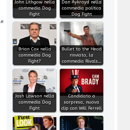
John Lithgow nella
Dan Aykroyd nella
commedia Dog
commedia politica
Fight
Dog Fight
le
Brian Cox nella
Bullet to the Head
commedia Dog
rinviato, la
Fight?
commedia Rivals…
Josh Lawson nella
Candidato a
commedia Dog
sorpresa, nuova
Fight
clip con Will Ferrell