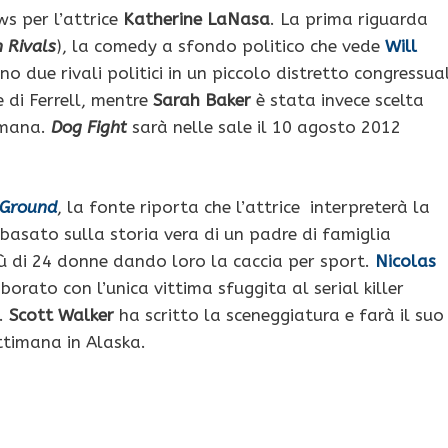
s per l’attrice
Katherine LaNasa
. La prima riguarda
 Rivals
), la comedy a sfondo politico che vede
Will
ano due rivali politici in un piccolo distretto congressua
 di Ferrell, mentre
Sarah Baker
è stata invece scelta
timana.
Dog Fight
sarà nelle sale il 10 agosto 2012
 Ground
, la fonte riporta che l’attrice interpreterà la
 è basato sulla storia vera di un padre di famiglia
iù di 24 donne dando loro la caccia per sport.
Nicolas
borato con l’unica vittima sfuggita al serial killer
o.
Scott Walker
ha scritto la sceneggiatura e farà il suo
ettimana in Alaska.