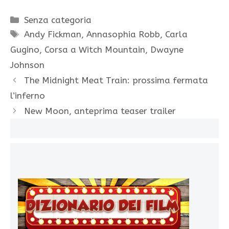
Categorie
Senza categoria
Tag
Andy Fickman
,
Annasophia Robb
,
Carla
Gugino
,
Corsa a Witch Mountain
,
Dwayne
Johnson
The Midnight Meat Train: prossima fermata
l’inferno
New Moon, anteprima teaser trailer