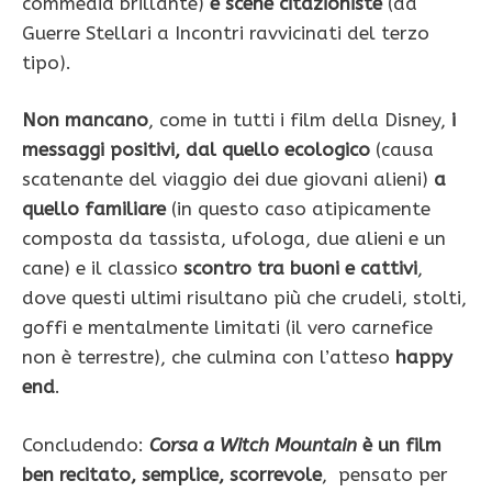
commedia brillante)
e scene citazioniste
(da
Guerre Stellari a Incontri ravvicinati del terzo
tipo).
Non mancano
, come in tutti i film della Disney,
i
messaggi positivi, dal quello ecologico
(causa
scatenante del viaggio dei due giovani alieni)
a
quello familiare
(in questo caso atipicamente
composta da tassista, ufologa, due alieni e un
cane) e il classico
scontro tra buoni e cattivi
,
dove questi ultimi risultano più che crudeli, stolti,
goffi e mentalmente limitati (il vero carnefice
non è terrestre), che culmina con l’atteso
happy
end
.
Concludendo:
Corsa a Witch Mountain
è un film
ben recitato, semplice, scorrevole
, pensato per