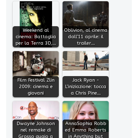
Weekend al
Oblivion, al cinema
cinema: Battaglia
dall'11 aprile: il
per la Terra 3D,…
trailer…
Film Festival Zlin
Jack Ryan -
2009: cinema e
L'iniziazione: tocca
giovani
a Chris Pine…
Dwayne Johnson
AnnaSophia Robb
nel remake di
ed Emma Roberts
Grosso guaio a
in Anything but