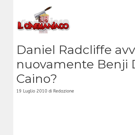
Vai
al
contenuto
Daniel Radcliffe a
nuovamente Benji D
Caino?
19 Luglio 2010
di
Redazione