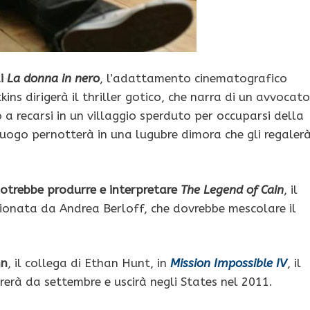
di
La donna in nero
, l’adattamento cinematografico
s dirigerà il thriller gotico, che narra di un avvocato
o a recarsi in un villaggio sperduto per occuparsi della
 luogo pernotterà in una lugubre dimora che gli regaler
otrebbe produrre e interpretare
The Legend of Cain
, il
isionata da Andrea Berloff, che dovrebbe mescolare il
nn
, il collega di Ethan Hunt, in
Mission Impossible IV
, il
girerà da settembre e uscirà negli States nel 2011.