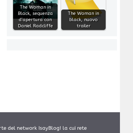
The Woman in
Black, sequenza
The Woman in
d'apertura con
black, nuovo
Daniel Radcliffe
trailer
rte del network IsayBlog! la cui rete