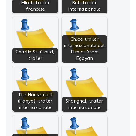
Miral, trailer
Bal, trailer
francese
internazionale
Chloe trailer
internazionale del
Charlie St. Cloud,
film di Atom
trailer
Egoyan
The Housemaid
(Hanyo), trailer
Shanghai, trailer
internazionale
internazionale