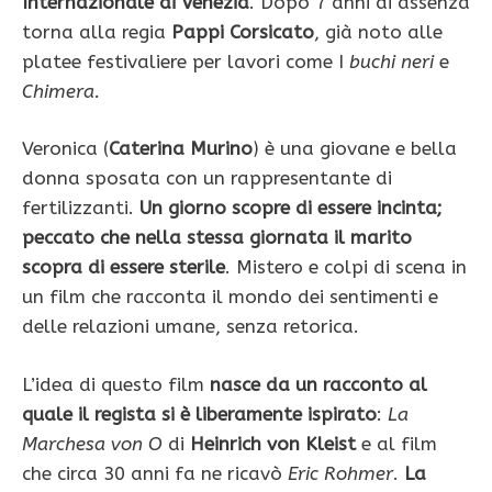
Internazionale di Venezia
. Dopo 7 anni di assenza
torna alla regia
Pappi Corsicato
, già noto alle
platee festivaliere per lavori come I
buchi neri
e
Chimera.
Veronica (
Caterina Murino
) è una giovane e bella
donna sposata con un rappresentante di
fertilizzanti.
Un giorno scopre di essere incinta;
peccato che nella stessa giornata il marito
scopra di essere sterile
. Mistero e colpi di scena in
un film che racconta il mondo dei sentimenti e
delle relazioni umane, senza retorica.
L’idea di questo film
nasce da un racconto al
quale il regista si è liberamente ispirato
:
La
Marchesa von O
di
Heinrich von Kleist
e al film
che circa 30 anni fa ne ricavò
Eric Rohmer
.
La