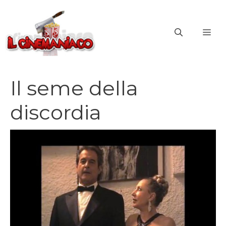
Vai
al
ME
contenuto
Il seme della
discordia