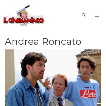
Vai
al
ME
contenuto
Andrea Roncato