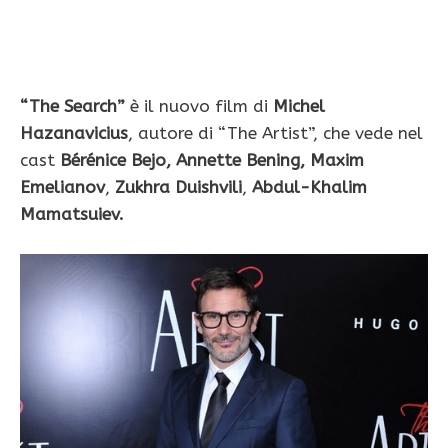
“The Search”
è il nuovo film di
Michel
Hazanavicius
, autore di “The Artist”, che vede nel
cast
Bérénice Bejo,
Annette Bening,
Maxim
Emelianov
,
Zukhra Duishvili
,
Abdul-Khalim
Mamatsuiev.