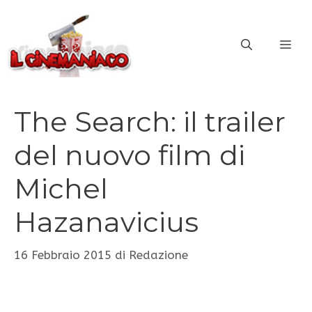
Vai
al
ME
contenuto
The Search: il trailer
del nuovo film di
Michel
Hazanavicius
16 Febbraio 2015
di
Redazione