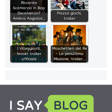
Riccardo
Scamarcio in Bop
Decameron?
Piazza giochi,
Ambra Angiolini…
trailer
I Villeggianti,
Moschettieri del Re
teaser trailer
- La penultima
ufficiale
Missione, trailer…