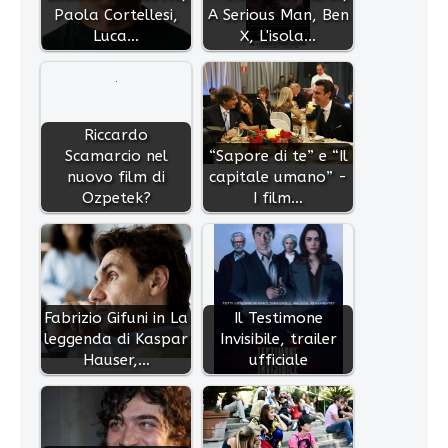
Paola Cortellesi,
A Serious Man, Ben
Luca…
X, L'isola…
Riccardo
Scamarcio nel
“Sapore di te” e “Il
nuovo film di
capitale umano” -
Ozpetek?
I film…
Fabrizio Gifuni in La
Il Testimone
leggenda di Kaspar
Invisibile, trailer
Hauser,…
ufficiale