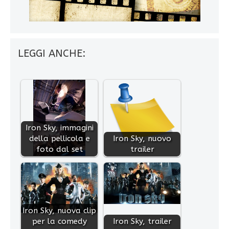
LEGGI ANCHE:
Iron Sky, immagini
della pellicola e
Iron Sky, nuovo
foto dal set
trailer
Iron Sky, nuova clip
per la comedy
Iron Sky, trailer