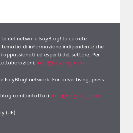
rte del network IsayBlog! la cui rete
i tematici di informazione indipendente che
i appassionati ed esperti del settore. Per
 collaborazioni:
info@isayblog.com
he IsayBlog! network. For advertising, press
yblog.comContattaci:
info@isayblog.com
cy (UE)