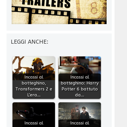
LEGGI ANCHE:
Incassi al
Incassi al
botteghino,
botteghino: Harry
Transformers 2 e
Potter 6 battuto
L'era…
da…
Incassi al
Incassi al