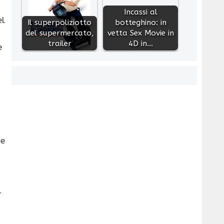
Incassi al
el
Il superpoliziotto
botteghino: in
del supermercato,
vetta Sex Movie in
trailer
4D in…
e
he
r