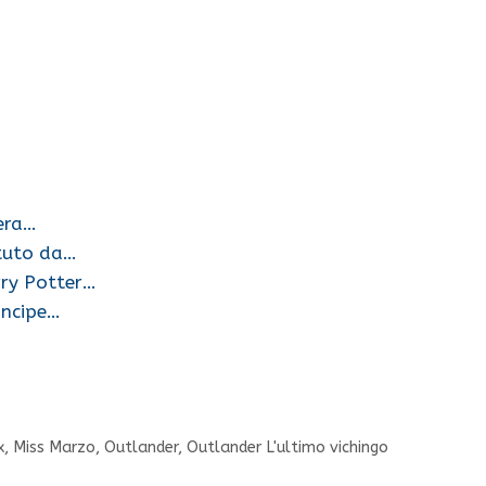
'era…
ttuto da…
rry Potter…
rincipe…
x
,
Miss Marzo
,
Outlander
,
Outlander L'ultimo vichingo