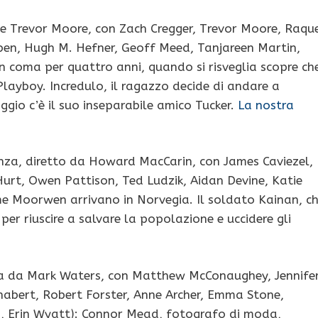
e Trevor Moore, con Zach Cregger, Trevor Moore, Raqu
aben, Hugh M. Hefner, Geoff Meed, Tanjareen Martin,
in coma per quattro anni, quando si risveglia scopre ch
layboy. Incredulo, il ragazzo decide di andare a
gio c’è il suo inseparabile amico Tucker.
La nostra
nza, diretto da Howard MacCarin, con James Caviezel,
urt, Owen Pattison, Ted Ludzik, Aidan Devine, Katie
ome Moorwen arrivano in Norvegia. Il soldato Kainan, c
i per riuscire a salvare la popolazione e uccidere gli
a da Mark Waters, con Matthew McConaughey, Jennife
habert, Robert Forster, Anne Archer, Emma Stone,
 Erin Wyatt): Connor Mead, fotografo di moda,