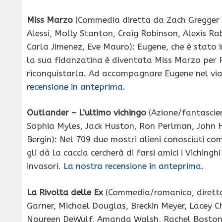
Miss Marzo
(Commedia diretta da Zach Gregger 
Alessi, Molly Stanton, Craig Robinson, Alexis R
Carla Jimenez, Eve Mauro): Eugene, che è stato 
la sua fidanzatina è diventata Miss Marzo per P
riconquistarla. Ad accompagnare Eugene nel viag
recensione in anteprima
.
Outlander – L’ultimo vichingo
(Azione/fantascie
Sophia Myles, Jack Huston, Ron Perlman, John H
Bergin): Nel 709 due mostri alieni conosciuti c
gli dà la caccia cercherà di farsi amici i Vichingh
invasori.
La nostra recensione in anteprima
.
La Rivolta delle Ex
(Commedia/romanico, dirett
Garner, Michael Douglas, Breckin Meyer, Lacey C
Noureen DeWulf, Amanda Walsh, Rachel Boston,