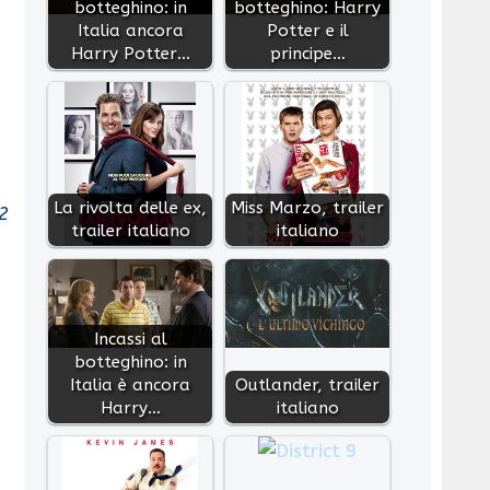
botteghino: in
botteghino: Harry
Italia ancora
Potter e il
Harry Potter…
principe…
La rivolta delle ex,
Miss Marzo, trailer
2
trailer italiano
italiano
Incassi al
botteghino: in
Italia è ancora
Outlander, trailer
Harry…
italiano