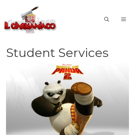
Vai
al
ME
contenuto
Student Services