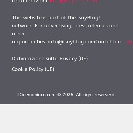
collaborazioni:
info@isayblog.com
This website is part of the IsayBlog!
network. For advertising, press releases and
other
opportunities: info@isayblog.comContattaci:
inf
Dichiarazione sulla Privacy (UE)
Cookie Policy (UE)
IlCinemaniaco.com © 2026. All right reserverd.