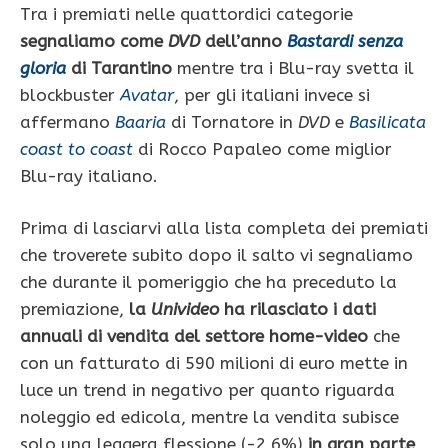
Tra i premiati nelle quattordici categorie
segnaliamo come
DVD
dell’anno
Bastardi senza
gloria
di Tarantino
mentre tra i Blu-ray svetta il
blockbuster
Avatar
, per gli italiani invece si
affermano
Baaria
di Tornatore in
DVD
e
Basilicata
coast to coast
di Rocco Papaleo come miglior
Blu-ray italiano.
Prima di lasciarvi alla lista completa dei premiati
che troverete subito dopo il salto vi segnaliamo
che durante il pomeriggio che ha preceduto la
premiazione,
la
Univideo
ha rilasciato i dati
annuali di vendita del settore home-video
che
con un fatturato di 590 milioni di euro mette in
luce un trend in negativo per quanto riguarda
noleggio ed edicola, mentre la vendita subisce
solo una leggera flessione (-2,6%)
in gran parte