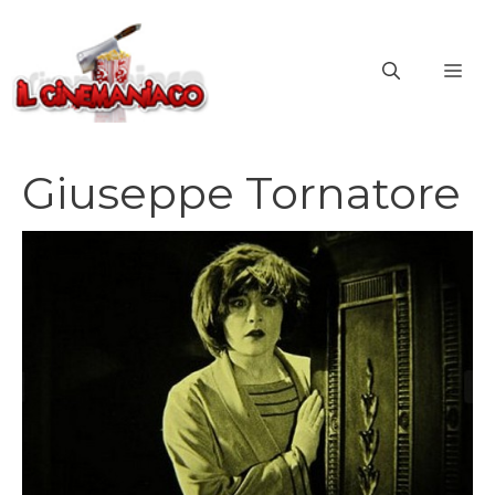
Vai
al
ME
contenuto
Giuseppe Tornatore