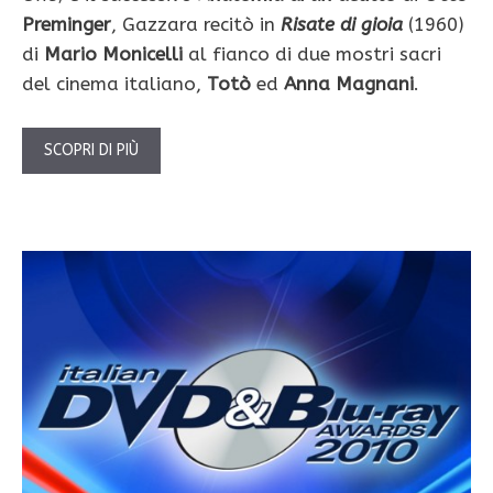
Preminger
, Gazzara recitò in
Risate di gioia
(1960)
di
Mario Monicelli
al fianco di due mostri sacri
del cinema italiano,
Totò
ed
Anna Magnani
.
SCOPRI DI PIÙ