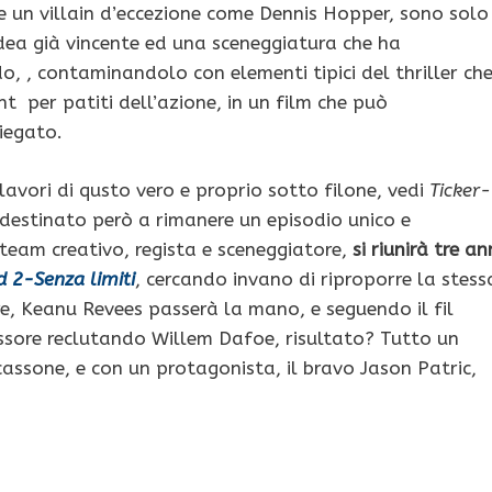
 e un villain d’eccezione come Dennis Hopper, sono solo
idea già vincente ed una sceneggiatura che ha
do, , contaminandolo con elementi tipici del thriller ch
 per patiti dell’azione, in un film che può
iegato.
 lavori di qusto vero e proprio sotto filone, vedi
Ticker-
 destinato però a rimanere un episodio unico e
o team creativo, regista e sceneggiatore,
si riunirà tre an
 2-Senza limiti
, cercando invano di riproporre la stess
re, Keanu Revees passerà la mano, e seguendo il fil
pessore reclutando Willem Dafoe, risultato? Tutto un
assone, e con un protagonista, il bravo Jason Patric,