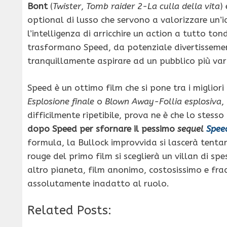
Bont
(
Twister
,
Tomb raider 2-La culla della vita
)
optional di lusso che servono a valorizzare un’
l’intelligenza di arricchire un action a tutto ton
trasformano Speed, da potenziale divertissement
tranquillamente aspirare ad un pubblico più var
Speed è un ottimo film che si pone tra i migliori
Esplosione finale
o
Blown Away-Follia esplosiva
,
difficilmente ripetibile, prova ne è che lo stess
dopo Speed per sfornare il pessimo
sequel
Speed
formula, la Bullock improvvida si lascerà tenta
rouge del primo film si sceglierà un villan di s
altro pianeta, film anonimo, costosissimo e frac
assolutamente inadatto al ruolo.
Related Posts: