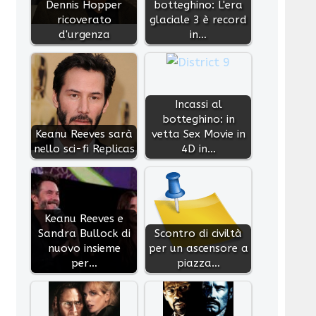
Dennis Hopper
botteghino: L'era
ricoverato
glaciale 3 è record
d'urgenza
in…
Incassi al
botteghino: in
Keanu Reeves sarà
vetta Sex Movie in
nello sci-fi Replicas
4D in…
Keanu Reeves e
Sandra Bullock di
Scontro di civiltà
nuovo insieme
per un ascensore a
per…
piazza…