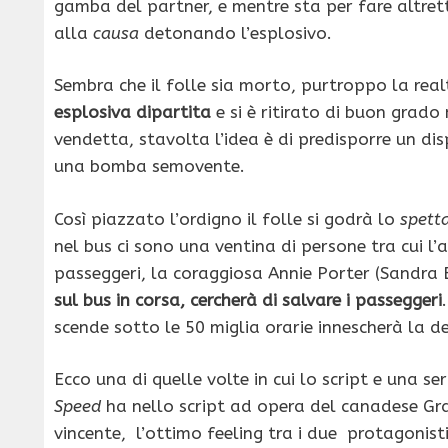
gamba del partner, e mentre sta per fare altret
alla
causa
detonando l’esplosivo.
Sembra che il folle sia morto, purtroppo la rea
esplosiva dipartita
e si è ritirato di buon grad
vendetta, stavolta l’idea è di predisporre un di
una bomba semovente.
Così piazzato l’ordigno il folle si godrà lo
spett
nel bus ci sono una ventina di persone tra cui l’
passeggeri, la coraggiosa Annie Porter (Sandra B
sul bus in corsa, cercherà di salvare i passeggeri
scende sotto le 50 miglia orarie innescherà la d
Ecco una di quelle volte in cui lo script e una se
Speed
ha nello script ad opera del canadese Gr
vincente, l’ottimo feeling tra i due protagonisti