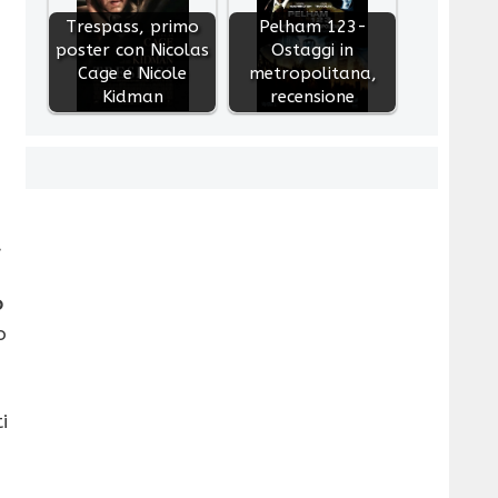
Trespass, primo
Pelham 123-
poster con Nicolas
Ostaggi in
Cage e Nicole
metropolitana,
Kidman
recensione
,
o
o
i