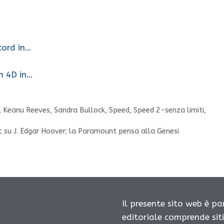
ecord in…
in 4D in…
,
Keanu Reeves
,
Sandra Bullock
,
Speed
,
Speed 2-senza limiti
,
pic su J. Edgar Hoover; la Paramount pensa alla Genesi
Il presente sito web è pa
editoriale comprende sit