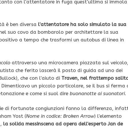
tanto con l’attentatore in fuga quest’ultima si immola
ltà è ben diversa
l’attentatore ha solo simulato la sua
o nel suo covo da bombarolo per architettare la sua
spositivo a tempo che trasformi un autobus di linea in
acolo
attraverso una microcamera piazzata sul veicolo
autista che ferito lascerà il posto di guida ad uno dei
ullock), che con l’aiuto di
Traven, nel frattempo salit
. Dimenticavo un piccolo particolare, se il bus si ferma 
etonazione e come si suol dire
buonanotte ai suonatori
.
rie di fortunate congiunzioni fanno la differenza, infatt
aham Yost (
Nome in codice: Broken Arrow
) l’elemento
,
la solida messinscena ad opera dell’esperto Jan de