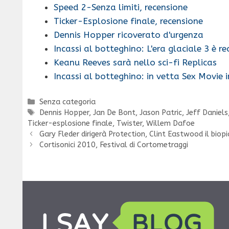
Speed 2-Senza limiti, recensione
Ticker-Esplosione finale, recensione
Dennis Hopper ricoverato d'urgenza
Incassi al botteghino: L'era glaciale 3 è r
Keanu Reeves sarà nello sci-fi Replicas
Incassi al botteghino: in vetta Sex Movie 
Categorie
Senza categoria
Tag
Dennis Hopper
,
Jan De Bont
,
Jason Patric
,
Jeff Daniels
Ticker-esplosione finale
,
Twister
,
Willem Dafoe
Gary Fleder dirigerà Protection, Clint Eastwood il bio
Cortisonici 2010, Festival di Cortometraggi